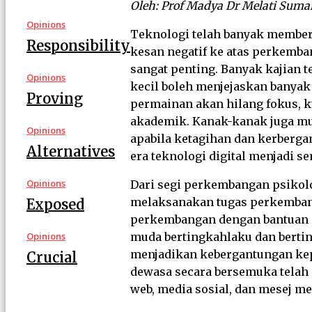
Oleh: Prof Madya Dr Melati Suma
Opinions
Teknologi telah banyak memberi
Responsibility
kesan negatif ke atas perkemb
sangat penting. Banyak kajian t
Opinions
kecil boleh menjejaskan banyak
Proving
permainan akan hilang fokus,
akademik. Kanak-kanak juga mun
Opinions
apabila ketagihan dan kerberg
Alternatives
era teknologi digital menjadi 
Opinions
Dari segi perkembangan psikol
melaksanakan tugas perkembang
Exposed
perkembangan dengan bantuan g
Opinions
muda bertingkahlaku dan bertin
menjadikan kebergantungan kep
Crucial
dewasa secara bersemuka telah
web, media sosial, dan mesej mel