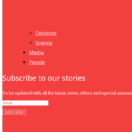
UMHRC perkukuh kerjasama dengan Shandong Huifa Foo
News
Isma wins gold at INNOMD 2025
Opinions
Science
Media
People
Subscribe to our stories
To be updated with all the latest news, offers and special anno
SUBSCRIBE