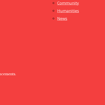
dstuff
Community
Humanities
News
uncements.