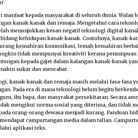
ri
 manfaat kepada masyarakat di seluruh dunia. Walau ba
angan kanak-kanak dan remaja. Mengetahui cara tekno
elah menunjukkan kesan negatif teknologi digital kana
 bidang kehidupan kanak-kanak. Contohnya, kanak-kan
 kurang kemahiran komunikasi, lemah kemahiran berb
gkin tidak mempunyai kreativiti kerana penumpuan leb
antungan kepada gajet dalam kalangan kanak-kanak y
semakin sukar dan mencabar.
ogi, kanak-kanak dan remaja masih melalui fasa-fasa
an. Pada era di mana teknologi belum begitu berkemb
uru, ibu bapa, dan masyrakat persekitaran. Secara a
dak mengikut norma sosial yang diterima, dan tidak 
ada orang-orang dewasa menjadi kurang. Panduan hidu
 mendapat campurtangan media dalam talian. Campurta
alui aplikasi teks.