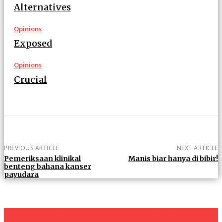
Alternatives
Opinions
Exposed
Opinions
Crucial
PREVIOUS ARTICLE
NEXT ARTICLE
Pemeriksaan klinikal
Manis biar hanya di bibir!
benteng bahana kanser
payudara