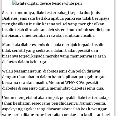
Secara umumnya, diabetes terbahagi kepada dua jenis.
Diabetes jenis satu berlaku apabila pankreas tidak berupaya
menghasilkan insulin kerana sel-sel yang menghasilkan
insulin telah dirosakkan oleh sistem imun tubuh sendiri, dan
ini biasanya memerlukan rawatan suntikan insulin.
Manakala diabetes jenis dua pula merujuk kepada insulin
tidak sensitif yang sedia ada dalam badan pesakit dan
biasanya terjadi kepada mereka yang mempunyai sejarah
diabetes dalam keluarga.
Walau bagaimanapun, diabetes jenis dua boleh dirawat
dengan ubat-ubatan dalam bentuk pil ataupun gabungan
bersama rawatan insulin. Menurut WHO, 90% pesakit
diabetes di segenap dunia menghidap diabetes jenis dua.
Umum mengetahui akan impak penyakit diabetes terhadap
tahap kesihatan seseorang penghidapnya. Namun begitu,
aspek yang agak jarang diwacanakan ialah kos kewangan
yang perlu ditanggung berkaitan penjagaan kesihatan bagi