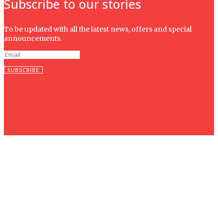
Subscribe to our stories
To be updated with all the latest news, offers and special
announcements.
SUBSCRIBE