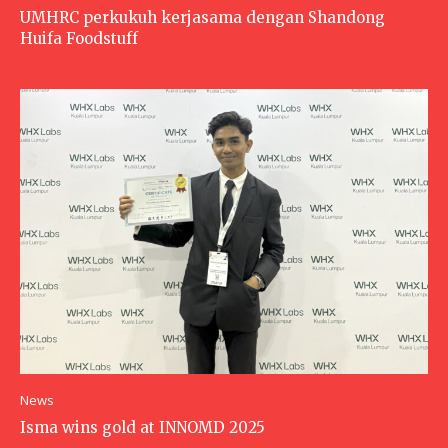
UMHRC perkukuh kerjasama dengan Shandong
Huifa Foodstuff
News
Isma wins gold at INNOMD 2025