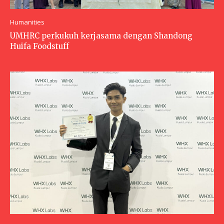
Humanities
UMHRC perkukuh kerjasama dengan Shandong
Huifa Foodstuff