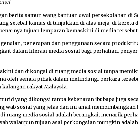
mawi
gan berita samun wang bantuan awal persekolahan di S
ng setebal kamus di tunjukkan di atas meja, di kereta 
enarnya tujuan lemparan kemaskini di media tersebut
engenalan, penerapan dan penggunaan secara produktif 
kait dalam literasi media sosial bagi perhatian, peny
skini dan dikongsi di ruang media sosial tanpa memik
ma oleh semua pihak dalam melindungi perkara tersebu
m kalangan rakyat Malaysia.
urid yang dikongsi tanpa kebenaran ibubapa juga seca
ngjwab sosial yang jelas dan ini amat membimbangkan ke
di ruang media sosial adalah berangkai, menarik perha
awab walaupun tujuan asal perkongsian mungkin adala