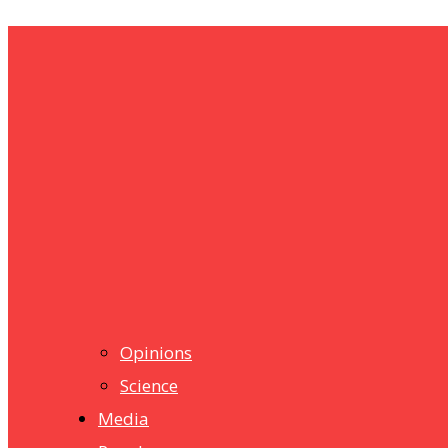
um+
Humanities
UMHRC perkukuh kerjasama dengan Shandong Huifa Foo
News
Isma wins gold at INNOMD 2025
Opinions
Science
Media