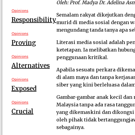
Oleh: Prof. Madya Dr. Adelina As
Opinions
Semalam rakyat dikejutkan den
Responsibility
murid di media sosial dengan wa
mengundang tanda tanya apa seb
Opinions
Proving
Literasi media sosial adalah p
ketetapan. Ia melibatkan hubung
Opinions
penggunaan kritikal.
Alternatives
Apabila sesuatu perkara dikema
di alam maya dan tanpa kerjasa
Opinions
siber yang kini berleluasa dala
Exposed
Gambar-gambar anak kecil dan m
Opinions
Malaysia tanpa ada rasa tanggu
Crucial
yang dikemaskini dan dikongsi 
oleh pihak tidak bertanggungj
sebagainya.