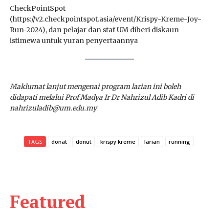
CheckPointSpot
(https://v2.checkpointspot.asia/event/Krispy-Kreme-Joy-
Run-2024), dan pelajar dan staf UM diberi diskaun
istimewa untuk yuran penyertaannya
Maklumat lanjut mengenai program larian ini boleh
didapati melalui Prof Madya Ir Dr Nahrizul Adib Kadri di
nahrizuladib@um.edu.my
TAGS
donat
donut
krispy kreme
larian
running
Featured