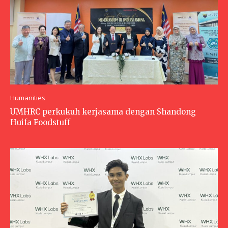
Humanities
UMHRC perkukuh kerjasama dengan Shandong
Huifa Foodstuff