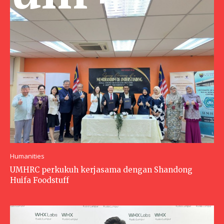
Humanities
UMHRC perkukuh kerjasama dengan Shandong
Huifa Foodstuff