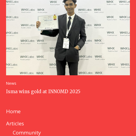
News
Isma wins gold at INNOMD 2025
Home
Articles
Community