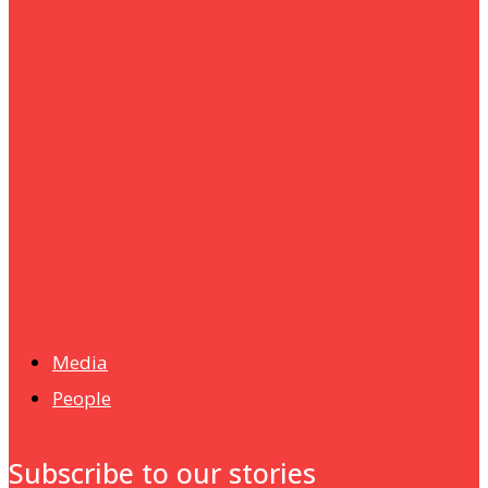
um+
Humanities
UMHRC perkukuh kerjasama dengan Shandong Huifa
Foodstuff
News
Isma wins gold at INNOMD 2025
Media
People
Subscribe to our stories