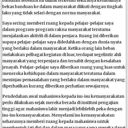
banduan sebelum ini dilihat terkesan sekiranya kembalinya
bekas banduan ke dalam masyarakat diikuti dengan tingkah
laku yang tidak selari dengan norma masyarakat.
Saya sering memberi ruang kepada pelajar-pelajar saya
dalam program-program cakna masyarakat terutama
menjalankan aktiviti di dalam penjara. Ruang ini diberikan
supaya pelajar-pelajar saya didedahkan dengan dunia nyata
yang berlaku dalam masyarakat. Ketika orang lain bebas
melakukan pelbagai kegiatan di luar, terdapat segelintir ahli
masyarakat yang terpenjara dan tersabit dengan kesalahan
jenayah. Pelajar-pelajar saya diberikan ruang yang luas untuk
meneroka kehidupan dalam masyarakat terutama dalam
meninjau pemasalahan yang berlaku dalam masyarakat yang
diperhatikan kurang diberikan perhatian sewajarnya.
Pendedahan awal mahasiswa kepada isu-isu kemasyarakatan
perlu dilakukan sejak mereka berada di institusi pengajian
tinggi agar mahasiswa lahir menjadi lebihlebih peka dengan
isu-isu kemasyarakatan. Menyelami isu kemasyarakatan
seharusnya memberi ruang kepada mahasiswa untuk
membentuk jati diri dan dalam masa yang sama mereka dapat