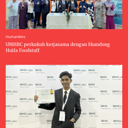
Humanities
UMHRC perkukuh kerjasama dengan Shandong
Huifa Foodstuff