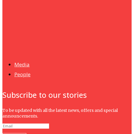
Humanities
UMHRC perkukuh kerjasama dengan Shandong Huifa
Foodstuff
News
Isma wins gold at INNOMD 2025
Media
People
Subscribe to our stories
To be updated with all the latest news, offers and special
announcements.