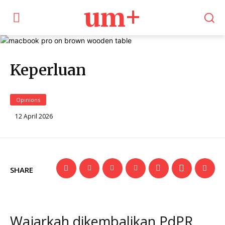
um+
Keperluan
Opinions
12 April 2026
SHARE
Wajarkah dikembalikan PdPR