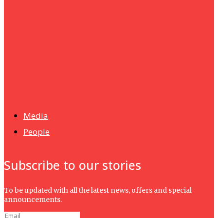
Humanities
UMHRC perkukuh kerjasama dengan Shandong Huifa
Foodstuff
News
Isma wins gold at INNOMD 2025
Media
People
Subscribe to our stories
To be updated with all the latest news, offers and special
announcements.