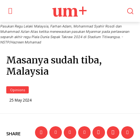
um+
Pasukan Regu Lelaki Malaysia, Farhan Adam, Mohammad Syahir Rosdi dan
Muhammad Azlan Alias ketika menewaskan pasukan Myanmar pada perlawanan
separuh akhir regu Piala Dunia Sepak Takraw 2024 di Stadium Titiwangsa. -
NSTP/Hazreen Mohamad
Masanya sudah tiba,
Malaysia
Opinions
25 May 2024
SHARE