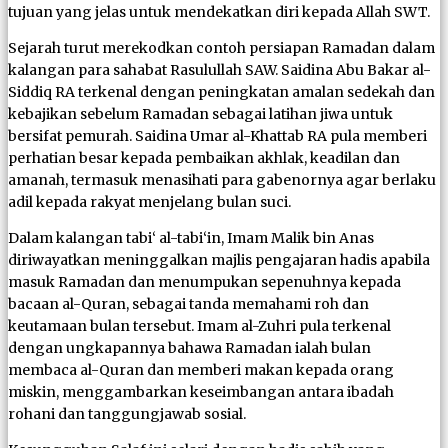
tujuan yang jelas untuk mendekatkan diri kepada Allah SWT.
Sejarah turut merekodkan contoh persiapan Ramadan dalam
kalangan para sahabat Rasulullah SAW. Saidina Abu Bakar al-
Siddiq RA terkenal dengan peningkatan amalan sedekah dan
kebajikan sebelum Ramadan sebagai latihan jiwa untuk
bersifat pemurah. Saidina Umar al-Khattab RA pula memberi
perhatian besar kepada pembaikan akhlak, keadilan dan
amanah, termasuk menasihati para gabenornya agar berlaku
adil kepada rakyat menjelang bulan suci.
Dalam kalangan tabi‘ al-tabi‘in, Imam Malik bin Anas
diriwayatkan meninggalkan majlis pengajaran hadis apabila
masuk Ramadan dan menumpukan sepenuhnya kepada
bacaan al-Quran, sebagai tanda memahami roh dan
keutamaan bulan tersebut. Imam al-Zuhri pula terkenal
dengan ungkapannya bahawa Ramadan ialah bulan
membaca al-Quran dan memberi makan kepada orang
miskin, menggambarkan keseimbangan antara ibadah
rohani dan tanggungjawab sosial.