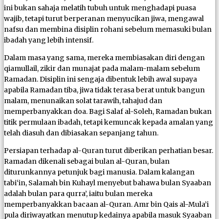
ini bukan sahaja melatih tubuh untuk menghadapi puasa
wajib, tetapi turut berperanan menyucikan jiwa, mengawal
nafsu dan membina disiplin rohani sebelum memasuki bulan
ibadah yang lebih intensif.
Dalam masa yang sama, mereka membiasakan diri dengan
qiamullail, zikir dan munajat pada malam-malam sebelum
Ramadan. Disiplin ini sengaja dibentuk lebih awal supaya
apabila Ramadan tiba, jiwa tidak terasa berat untuk bangun
malam, menunaikan solat tarawih, tahajud dan
memperbanyakkan doa. Bagi Salaf al-Soleh, Ramadan bukan
titik permulaan ibadah, tetapi kemuncak kepada amalan yang
telah diasuh dan dibiasakan sepanjang tahun.
Persiapan terhadap al-Quran turut diberikan perhatian besar.
Ramadan dikenali sebagai bulan al-Quran, bulan
diturunkannya petunjuk bagi manusia. Dalam kalangan
tabi‘in, Salamah bin Kuhayl menyebut bahawa bulan Syaaban
adalah bulan para qurra’, iaitu bulan mereka
memperbanyakkan bacaan al-Quran. Amr bin Qais al-Mula’i
pula diriwayatkan menutup kedainya apabila masuk Syaaban