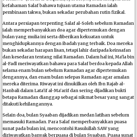
kefahaman Salaf bahawa tujuan utama Ramadan ialah
pembinaan takwa, bukan sekadar perubahan rutin fizikal.
Antara persiapan terpenting Salaf al-Soleh sebelum Ramadan
ialah memperbanyakkan doa agar dipertemukan dengan
bulan yang mulia ini serta diberikan kekuatan untuk
menghidupkannya dengan ibadah yang terbaik. Doa mereka
bukan sekadar harapan lisan, tetapi lahir daripada keinsafan
dan kesedaran tentang nilai Ramadan. Dalam hal ini, Ma‘la bin
al-Fadl meriwayatkan bahawa para Salaf berdoa kepada Allah
selama enam bulan sebelum Ramadan agar dipertemukan
dengannya, dan enam bulan selepas Ramadan agar amalan
mereka diterima. Riwayat ini dinukilkan oleh Ibn Rajab al-
Hanbali dalam Lata’if al-Ma‘arif dan sering dijadikan bukti
betapa Ramadan dianggap sebagai nikmat besar yang sangat
ditakuti kehilangannya.
Selain doa, bulan Syaaban dijadikan medan latihan sebelum
memasuki Ramadan. Para Salaf memperbanyakkan puasa
sunat pada bulan ini, mencontohi Rasulullah SAW yang
diriwayatkan banyak berpuasa di bulan Syaaban. Puasa sunat