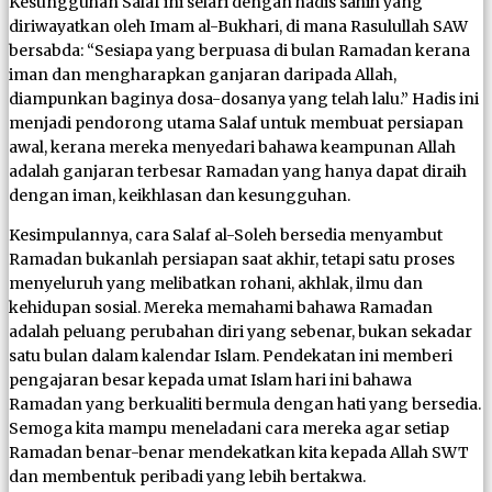
Kesungguhan Salaf ini selari dengan hadis sahih yang
diriwayatkan oleh Imam al-Bukhari, di mana Rasulullah SAW
bersabda: “Sesiapa yang berpuasa di bulan Ramadan kerana
iman dan mengharapkan ganjaran daripada Allah,
diampunkan baginya dosa-dosanya yang telah lalu.” Hadis ini
menjadi pendorong utama Salaf untuk membuat persiapan
awal, kerana mereka menyedari bahawa keampunan Allah
adalah ganjaran terbesar Ramadan yang hanya dapat diraih
dengan iman, keikhlasan dan kesungguhan.
Kesimpulannya, cara Salaf al-Soleh bersedia menyambut
Ramadan bukanlah persiapan saat akhir, tetapi satu proses
menyeluruh yang melibatkan rohani, akhlak, ilmu dan
kehidupan sosial. Mereka memahami bahawa Ramadan
adalah peluang perubahan diri yang sebenar, bukan sekadar
satu bulan dalam kalendar Islam. Pendekatan ini memberi
pengajaran besar kepada umat Islam hari ini bahawa
Ramadan yang berkualiti bermula dengan hati yang bersedia.
Semoga kita mampu meneladani cara mereka agar setiap
Ramadan benar-benar mendekatkan kita kepada Allah SWT
dan membentuk peribadi yang lebih bertakwa.