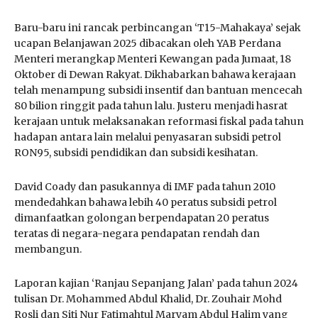
Baru-baru ini rancak perbincangan ‘T15-Mahakaya’ sejak
ucapan Belanjawan 2025 dibacakan oleh YAB Perdana
Menteri merangkap Menteri Kewangan pada Jumaat, 18
Oktober di Dewan Rakyat. Dikhabarkan bahawa kerajaan
telah menampung subsidi insentif dan bantuan mencecah
80 bilion ringgit pada tahun lalu. Justeru menjadi hasrat
kerajaan untuk melaksanakan reformasi fiskal pada tahun
hadapan antara lain melalui penyasaran subsidi petrol
RON95, subsidi pendidikan dan subsidi kesihatan.
David Coady dan pasukannya di IMF pada tahun 2010
mendedahkan bahawa lebih 40 peratus subsidi petrol
dimanfaatkan golongan berpendapatan 20 peratus
teratas di negara-negara pendapatan rendah dan
membangun.
Laporan kajian ‘Ranjau Sepanjang Jalan’ pada tahun 2024
tulisan Dr. Mohammed Abdul Khalid, Dr. Zouhair Mohd
Rosli dan Siti Nur Fatimahtul Maryam Abdul Halim yang