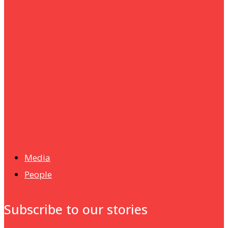
um+
Humanities
UMHRC perkukuh kerjasama dengan Shandong Huifa
Foodstuff
News
Isma wins gold at INNOMD 2025
Media
People
Subscribe to our stories