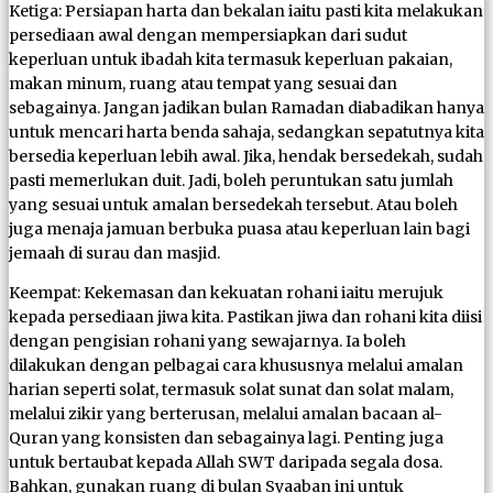
Ketiga: Persiapan harta dan bekalan iaitu pasti kita melakukan
persediaan awal dengan mempersiapkan dari sudut
keperluan untuk ibadah kita termasuk keperluan pakaian,
makan minum, ruang atau tempat yang sesuai dan
sebagainya. Jangan jadikan bulan Ramadan diabadikan hanya
untuk mencari harta benda sahaja, sedangkan sepatutnya kita
bersedia keperluan lebih awal. Jika, hendak bersedekah, sudah
pasti memerlukan duit. Jadi, boleh peruntukan satu jumlah
yang sesuai untuk amalan bersedekah tersebut. Atau boleh
juga menaja jamuan berbuka puasa atau keperluan lain bagi
jemaah di surau dan masjid.
Keempat: Kekemasan dan kekuatan rohani iaitu merujuk
kepada persediaan jiwa kita. Pastikan jiwa dan rohani kita diisi
dengan pengisian rohani yang sewajarnya. Ia boleh
dilakukan dengan pelbagai cara khususnya melalui amalan
harian seperti solat, termasuk solat sunat dan solat malam,
melalui zikir yang berterusan, melalui amalan bacaan al-
Quran yang konsisten dan sebagainya lagi. Penting juga
untuk bertaubat kepada Allah SWT daripada segala dosa.
Bahkan, gunakan ruang di bulan Syaaban ini untuk