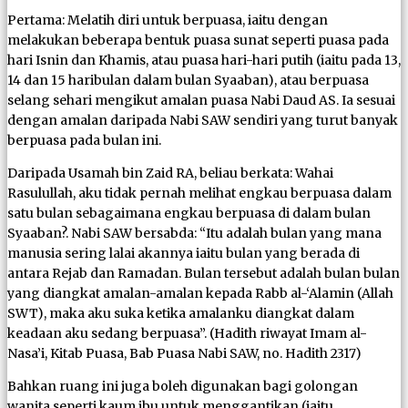
Pertama: Melatih diri untuk berpuasa, iaitu dengan
melakukan beberapa bentuk puasa sunat seperti puasa pada
hari Isnin dan Khamis, atau puasa hari-hari putih (iaitu pada 13,
14 dan 15 haribulan dalam bulan Syaaban), atau berpuasa
selang sehari mengikut amalan puasa Nabi Daud AS. Ia sesuai
dengan amalan daripada Nabi SAW sendiri yang turut banyak
berpuasa pada bulan ini.
Daripada Usamah bin Zaid RA, beliau berkata: Wahai
Rasulullah, aku tidak pernah melihat engkau berpuasa dalam
satu bulan sebagaimana engkau berpuasa di dalam bulan
Syaaban?. Nabi SAW bersabda: “Itu adalah bulan yang mana
manusia sering lalai akannya iaitu bulan yang berada di
antara Rejab dan Ramadan. Bulan tersebut adalah bulan bulan
yang diangkat amalan-amalan kepada Rabb al-‘Alamin (Allah
SWT), maka aku suka ketika amalanku diangkat dalam
keadaan aku sedang berpuasa”. (Hadith riwayat Imam al-
Nasa’i, Kitab Puasa, Bab Puasa Nabi SAW, no. Hadith 2317)
Bahkan ruang ini juga boleh digunakan bagi golongan
wanita seperti kaum ibu untuk menggantikan (iaitu