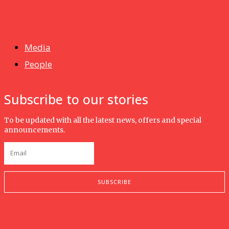
News
Isma wins gold at INNOMD 2025
Media
People
Subscribe to our stories
To be updated with all the latest news, offers and special
announcements.
SUBSCRIBE