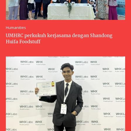
Humanities
UMHRC perkukuh kerjasama dengan Shandong
Huifa Foodstuff