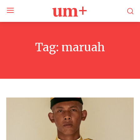
um+
Tag:
maruah