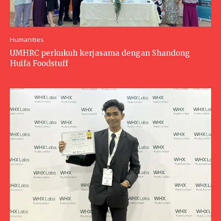
Humanities
UMHRC perkukuh kerjasama dengan Shandong
Huifa Foodstuff