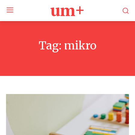
um+
Tag:
mikro