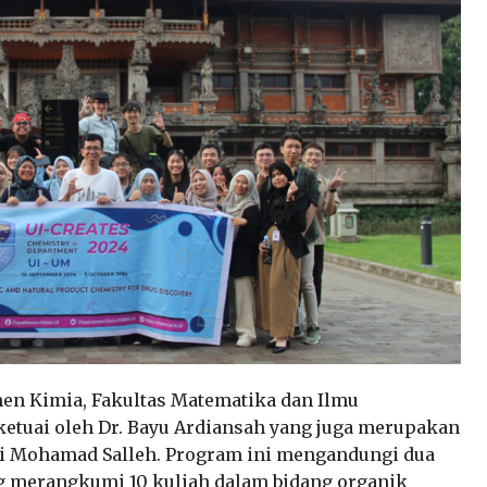
men Kimia, Fakultas Matematika dan Ilmu
ketuai oleh Dr. Bayu Ardiansah yang juga merupakan
ni Mohamad Salleh. Program ini mengandungi dua
ng merangkumi 10 kuliah dalam bidang organik