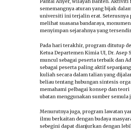
Pantai Anyer, wilayah Banten. Aktiviti 
sememangnya aturan yang bijak dalam
universiti ini terjalin erat. Seterusny
melihat suasana bandaraya, monumen 
menyimpan sejarahnya yang tersendir
Pada hari terakhir, program ditutup
Ketua Departemen Kimia UI, Dr. Asep S
muncul sebagai peserta terbaik dan A
sebagai peserta paling aktif sepanja
kuliah secara dalam talian yang dija
beliau tentang hubungan sintesis org
memahami pelbagai konsep dan teori 
ubatan menggunakan sumber semula ja
Menurutnya juga, program lawatan ya
ilmu berkaitan dengan budaya masya
sebegini dapat dianjurkan dengan le