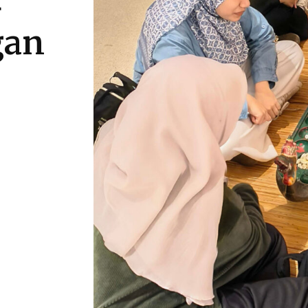
4
gan