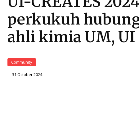
UI-CREATES 202
perkukuh hubun
ahli kimia UM, UI
Community
31 October 2024