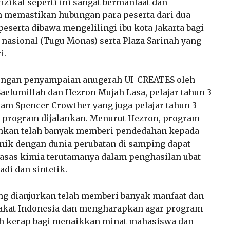
fizikal seperti ini sangat bermanfaat dan
 memastikan hubungan para peserta dari dua
a peserta dibawa mengelilingi ibu kota Jakarta bagi
nasional (Tugu Monas) serta Plaza Sarinah yang
i.
 dengan penyampaian anugerah UI-CREATES oleh
aefumillah dan Hezron Mujah Lasa, pelajar tahun 3
dam Spencer Crowther yang juga pelajar tahun 3
ng program dijalankan. Menurut Hezron, program
lankan telah banyak memberi pendedahan kepada
anik dengan dunia perubatan di samping dapat
asas kimia terutamanya dalam penghasilan ubat-
di dan sintetik.
ng dianjurkan telah memberi banyak manfaat dan
rakat Indonesia dan mengharapkan agar program
bih kerap bagi menaikkan minat mahasiswa dan