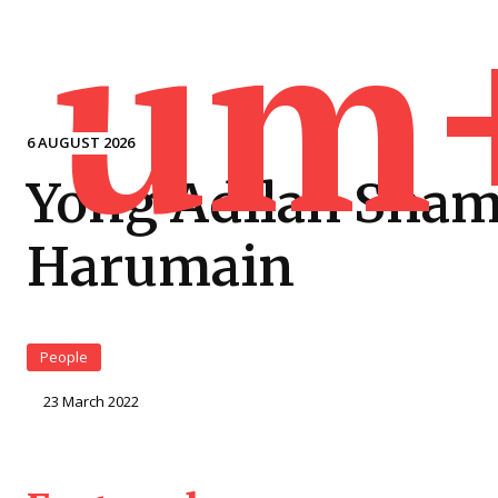
um
6 AUGUST 2026
Yong Adilah Sham
Harumain
People
23 March 2022