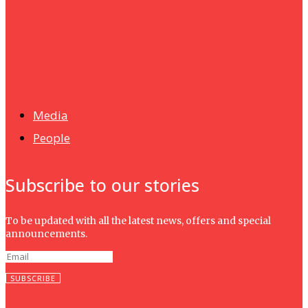
Foodstuff
News
Isma wins gold at INNOMD 2025
Media
People
Subscribe to our stories
To be updated with all the latest news, offers and special
announcements.
SUBSCRIBE