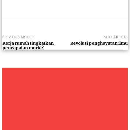
PREVIOUS ARTICLE
NEXT ARTICLE
Kerja rumah tingkatkan
Revolusi penghayatan ilmu
pencapaian murid?
um+
Humanities
UMHRC perkukuh kerjasama dengan Shandong Huifa