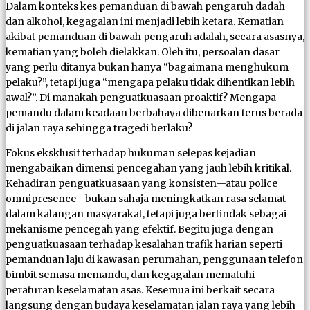
Dalam konteks kes pemanduan di bawah pengaruh dadah
dan alkohol, kegagalan ini menjadi lebih ketara. Kematian
akibat pemanduan di bawah pengaruh adalah, secara asasnya,
kematian yang boleh dielakkan. Oleh itu, persoalan dasar
yang perlu ditanya bukan hanya “bagaimana menghukum
pelaku?”, tetapi juga “mengapa pelaku tidak dihentikan lebih
awal?”. Di manakah penguatkuasaan proaktif? Mengapa
pemandu dalam keadaan berbahaya dibenarkan terus berada
di jalan raya sehingga tragedi berlaku?
Fokus eksklusif terhadap hukuman selepas kejadian
mengabaikan dimensi pencegahan yang jauh lebih kritikal.
Kehadiran penguatkuasaan yang konsisten—atau police
omnipresence—bukan sahaja meningkatkan rasa selamat
dalam kalangan masyarakat, tetapi juga bertindak sebagai
mekanisme pencegah yang efektif. Begitu juga dengan
penguatkuasaan terhadap kesalahan trafik harian seperti
pemanduan laju di kawasan perumahan, penggunaan telefon
bimbit semasa memandu, dan kegagalan mematuhi
peraturan keselamatan asas. Kesemua ini berkait secara
langsung dengan budaya keselamatan jalan raya yang lebih