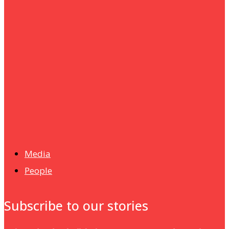
um+
Humanities
UMHRC perkukuh kerjasama dengan Shandong Huifa
Foodstuff
News
Isma wins gold at INNOMD 2025
Media
People
Subscribe to our stories