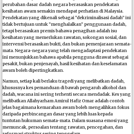
perubahan dasar dadah negara berasaskan pendekatan
kesihatan awam semakin mendapat perhatian di Malaysia.
Pendekatan yang dikenali sebagai “dekriminalisasi dadah” ini
tidak bertujuan untuk “menghalalkan” penggunaan dadah,
tetapi berasaskan premis bahawa penagihan adalah isu
kesihatan yang memerlukan rawatan, sokongan sosial, dan
intervensi berasaskan bukti, dan bukan pemenjaraan semata-
mata. Negara-negara yang telah mengadaptasi pendekatan
ini menunjukkan bahawa apabila pengguna dirawat sebagai
pesakit, bukan penjenayah, hasil kesihatan dan keselamatan
awam boleh dipertingkatkan.
Namun, setiap kali berlaku tragedi yang melibatkan dadah,
khususnya kes pemanduan di bawah pengaruh alkohol dan
dadah, wacana ini sering terhenti secara mendadak. Kes yang
melibatkan Allahyarham Amirul Hafiz Omar adalah contoh
jelas bagaimana kemarahan awam boleh mengalihkan fokus
daripada perbincangan dasar yang lebih luas kepada
tuntutan hukuman semata-mata. Dalam suasana emosi yang
memuncak, persoalan tentang rawatan, pencegahan, dan
reformasi struktur sering tenggelam.