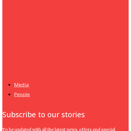
Humanities
UMHRC perkukuh kerjasama dengan Shandong Huifa
Foodstuff
News
Isma wins gold at INNOMD 2025
Media
People
Subscribe to our stories
To be updated with all the latest news, offers and special