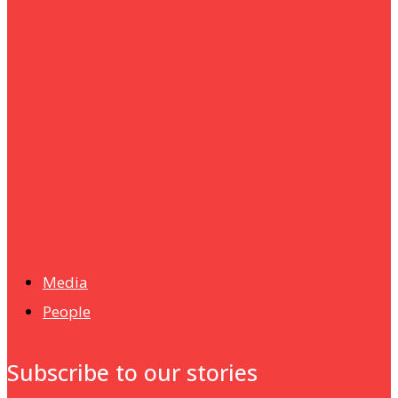
um+
Humanities
UMHRC perkukuh kerjasama dengan Shandong Huifa
Foodstuff
News
Isma wins gold at INNOMD 2025
Media
People
Subscribe to our stories