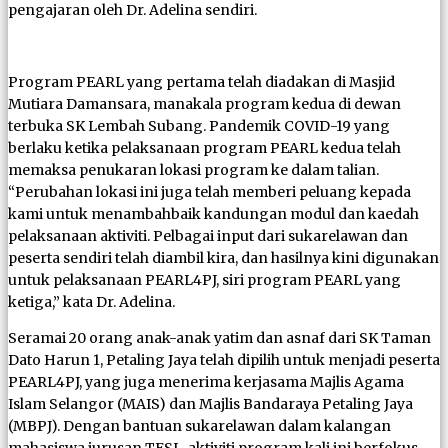
pengajaran oleh Dr. Adelina sendiri.
Program PEARL yang pertama telah diadakan di Masjid
Mutiara Damansara, manakala program kedua di dewan
terbuka SK Lembah Subang. Pandemik COVID-19 yang
berlaku ketika pelaksanaan program PEARL kedua telah
memaksa penukaran lokasi program ke dalam talian.
“Perubahan lokasi ini juga telah memberi peluang kepada
kami untuk menambahbaik kandungan modul dan kaedah
pelaksanaan aktiviti. Pelbagai input dari sukarelawan dan
peserta sendiri telah diambil kira, dan hasilnya kini digunakan
untuk pelaksanaan PEARL4PJ, siri program PEARL yang
ketiga,” kata Dr. Adelina.
Seramai 20 orang anak-anak yatim dan asnaf dari SK Taman
Dato Harun 1, Petaling Jaya telah dipilih untuk menjadi peserta
PEARL4PJ, yang juga menerima kerjasama Majlis Agama
Islam Selangor (MAIS) dan Majlis Bandaraya Petaling Jaya
(MBPJ). Dengan bantuan sukarelawan dalam kalangan
mahasiswa jurusan TESL, aktiviti program kali ini berfokus