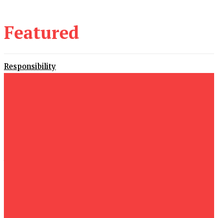
Featured
Responsibility
29 June 2026
Proving
29 June 2026
Alternatives
22 June 2026
Now
16 June 2026