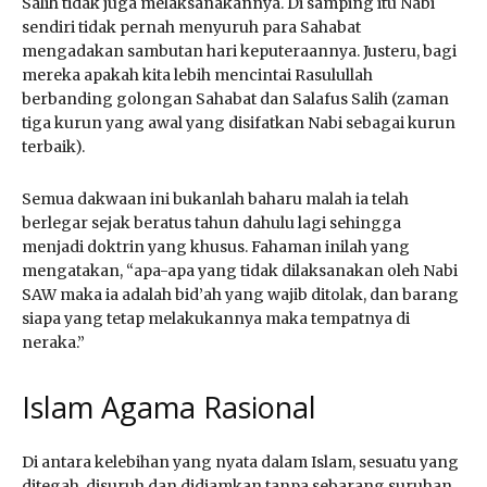
Salih tidak juga melaksanakannya. Di samping itu Nabi
sendiri tidak pernah menyuruh para Sahabat
mengadakan sambutan hari keputeraannya. Justeru, bagi
mereka apakah kita lebih mencintai Rasulullah
berbanding golongan Sahabat dan Salafus Salih (zaman
tiga kurun yang awal yang disifatkan Nabi sebagai kurun
terbaik).
Semua dakwaan ini bukanlah baharu malah ia telah
berlegar sejak beratus tahun dahulu lagi sehingga
menjadi doktrin yang khusus. Fahaman inilah yang
mengatakan, “apa-apa yang tidak dilaksanakan oleh Nabi
SAW maka ia adalah bid’ah yang wajib ditolak, dan barang
siapa yang tetap melakukannya maka tempatnya di
neraka.”
Islam Agama Rasional
Di antara kelebihan yang nyata dalam Islam, sesuatu yang
ditegah, disuruh dan didiamkan tanpa sebarang suruhan