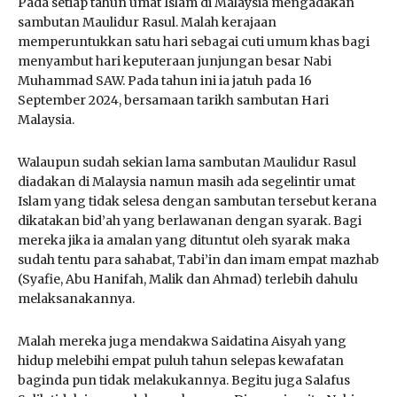
Pada setiap tahun umat Islam di Malaysia mengadakan
sambutan Maulidur Rasul. Malah kerajaan
memperuntukkan satu hari sebagai cuti umum khas bagi
menyambut hari keputeraan junjungan besar Nabi
Muhammad SAW. Pada tahun ini ia jatuh pada 16
September 2024, bersamaan tarikh sambutan Hari
Malaysia.
Walaupun sudah sekian lama sambutan Maulidur Rasul
diadakan di Malaysia namun masih ada segelintir umat
Islam yang tidak selesa dengan sambutan tersebut kerana
dikatakan bid’ah yang berlawanan dengan syarak. Bagi
mereka jika ia amalan yang dituntut oleh syarak maka
sudah tentu para sahabat, Tabi’in dan imam empat mazhab
(Syafie, Abu Hanifah, Malik dan Ahmad) terlebih dahulu
melaksanakannya.
Malah mereka juga mendakwa Saidatina Aisyah yang
hidup melebihi empat puluh tahun selepas kewafatan
baginda pun tidak melakukannya. Begitu juga Salafus