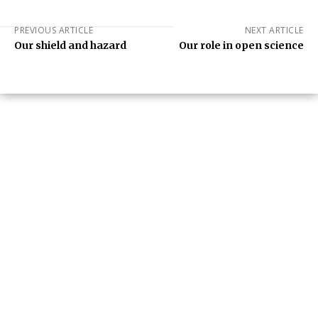
PREVIOUS ARTICLE
NEXT ARTICLE
Our shield and hazard
Our role in open science
um+
Humanities
UMHRC perkukuh kerjasama dengan Shandong
Huifa Foodstuff
A
H
News