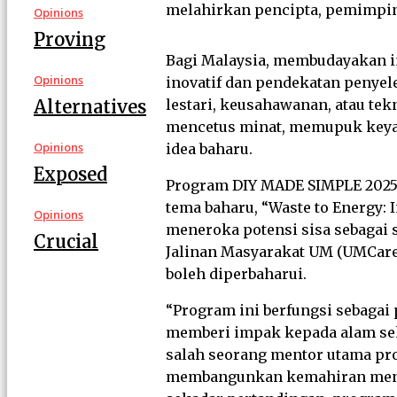
melahirkan pencipta, pemimpin
Opinions
Proving
Bagi Malaysia, membudayakan i
Opinions
inovatif dan pendekatan penyel
Alternatives
lestari, keusahawanan, atau te
mencetus minat, memupuk keyak
Opinions
idea baharu.
Exposed
Program DIY MADE SIMPLE 2025 a
tema baharu, “Waste to Energy:
Opinions
meneroka potensi sisa sebagai s
Crucial
Jalinan Masyarakat UM (UMCares
boleh diperbaharui.
“Program ini berfungsi sebaga
memberi impak kepada alam sek
salah seorang mentor utama pr
membangunkan kemahiran menye