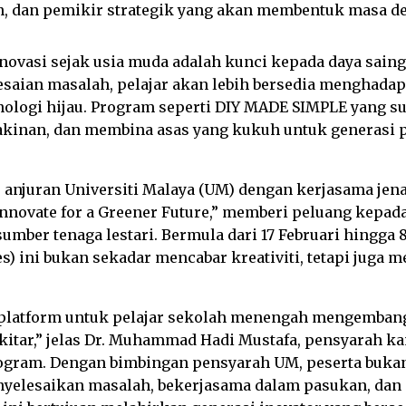
, dan pemikir strategik yang akan membentuk masa de
novasi sejak usia muda adalah kunci kepada daya sain
esaian masalah, pelajar akan lebih bersedia menghada
knologi hijau. Program seperti DIY MADE SIMPLE yang s
inan, dan membina asas yang kukuh untuk generasi 
njuran Universiti Malaya (UM) dengan kerjasama jenam
 Innovate for a Greener Future,” memberi peluang kepa
umber tenaga lestari. Bermula dari 17 Februari hingga 
) ini bukan sekadar mencabar kreativiti, tetapi juga
i platform untuk pelajar sekolah menengah mengembang
itar,” jelas Dr. Muhammad Hadi Mustafa, pensyarah ka
ogram. Dengan bimbingan pensyarah UM, peserta bukan
lesaikan masalah, bekerjasama dalam pasukan, dan 