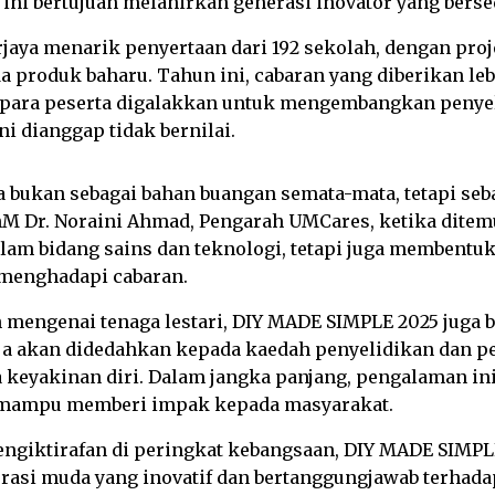
ini bertujuan melahirkan generasi inovator yang bers
erjaya menarik penyertaan dari 192 sekolah, dengan p
 produk baharu. Tahun ini, cabaran yang diberikan l
ni, para peserta digalakkan untuk mengembangkan peny
i dianggap tidak bernilai.
a bukan sebagai bahan buangan semata-mata, tetapi se
ChM Dr. Noraini Ahmad, Pengarah UMCares, ketika dite
dalam bidang sains dan teknologi, tetapi juga membe
 menghadapi cabaran.
 mengenai tenaga lestari, DIY MADE SIMPLE 2025 juga
haja akan didedahkan kepada kaedah penyelidikan dan p
a keyakinan diri. Dalam jangka panjang, pengalaman i
an mampu memberi impak kepada masyarakat.
ngiktirafan di peringkat kebangsaan, DIY MADE SIMPLE
asi muda yang inovatif dan bertanggungjawab terhadap