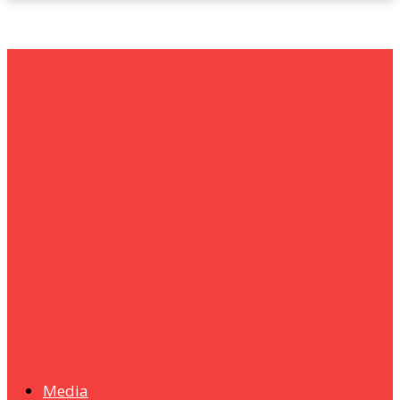
um+
Humanities
UMHRC perkukuh kerjasama dengan Shandong Huifa
Foodstuff
News
Isma wins gold at INNOMD 2025
Media