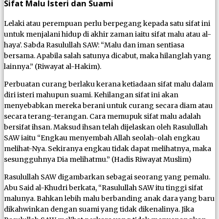
Sifat Malu Isteri dan Suami
Lelaki atau perempuan perlu berpegang kepada satu sifat ini
untuk menjalani hidup di akhir zaman iaitu sifat malu atau al-
haya’. Sabda Rasulullah SAW: “Malu dan iman sentiasa
bersama. Apabila salah satunya dicabut, maka hilanglah yang
lainnya.” (Riwayat al-Hakim).
Perbuatan curang berlaku kerana ketiadaan sifat malu dalam
diri isteri mahupun suami. Kehilangan sifat ini akan
menyebabkan mereka berani untuk curang secara diam atau
secara terang-terangan. Cara memupuk sifat malu adalah
bersifat ihsan. Maksud ihsan telah dijelaskan oleh Rasulullah
SAW iaitu “Engkau menyembah Allah seolah-olah engkau
melihat-Nya. Sekiranya engkau tidak dapat melihatnya, maka
sesungguhnya Dia melihatmu.” (Hadis Riwayat Muslim)
Rasulullah SAW digambarkan sebagai seorang yang pemalu.
Abu Said al-Khudri berkata, “Rasulullah SAW itu tinggi sifat
malunya. Bahkan lebih malu berbanding anak dara yang baru
dikahwinkan dengan suami yang tidak dikenalinya. Jika