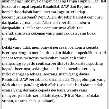
akan menghunusnya dengan pedang tanpa ampun”. Lalu, hal
tersebut sampai kepada Rasulullah SAW dan Baginda
bersabda: Adakah kamu merasa kagum terhadap
kecemburuan Saad? Demi Allah, aku lebih bersifat cemburu
daripadanya, manakala Allah lebih bersifat cemburu
daripadaku. Oleh kerana cemburunya Allah, Dia
mengharamkan kekejian yang nampak dan yang tidak
nampak.
Lelaki yang tidak mempunyai perasaan cemburu kepada
isterinya dengan membiarkan dan tidak mempedulikan isteri
secara terus menerus melakukan maksiat, kerana
menganggap perlu sentiasa bersikap terbuka atau sporting
kepada isterinya, sedangkan dia boleh membanterasnya
maka dianggap sebagai seorang suami yang dayus.
Rasulullah SAW bersabda di dalam hadis: Tiga golongan yang
tidak akan dipandang oleh Allah SWT pada hari Kiamat ialah
orang yang derhaka kepada ibu bapa, wanita yang
menyerupai lelaki serta lelaki dayus. (HR al-Nasaie di dalam
Sunan, Hasan Sahih- Al Albani)