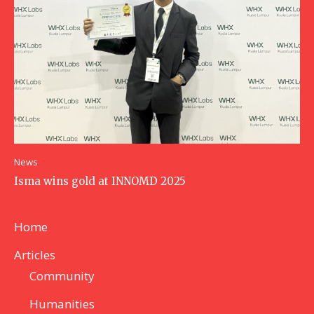
News
Isma wins gold at INNOMD 2025
Home
Articles
Community
Humanities