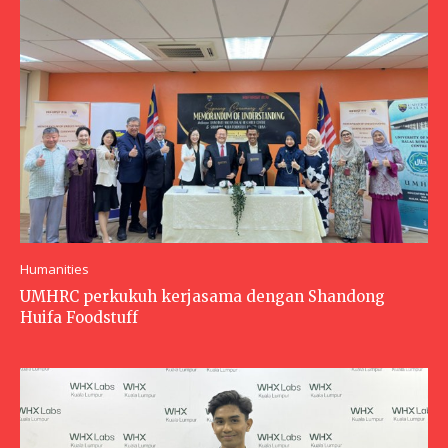
Humanities
UMHRC perkukuh kerjasama dengan Shandong
Huifa Foodstuff