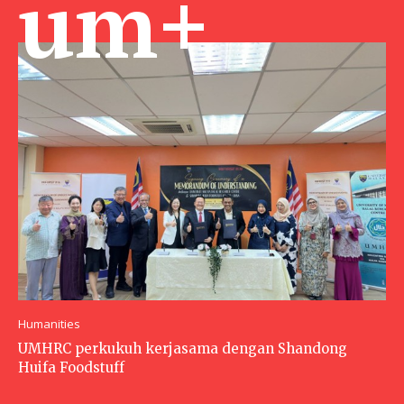
um+
Humanities
UMHRC perkukuh kerjasama dengan Shandong
Huifa Foodstuff