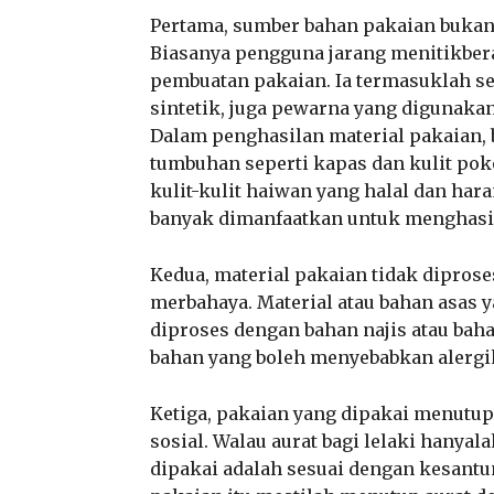
Pertama, sumber bahan pakaian bukan 
Biasanya pengguna jarang menitikber
pembuatan pakaian. Ia termasuklah se
sintetik, juga pewarna yang digunakan
Dalam penghasilan material pakaian, 
tumbuhan seperti kapas dan kulit pokok
kulit-kulit haiwan yang halal dan har
banyak dimanfaatkan untuk menghasil
Kedua, material pakaian tidak dipro
merbahaya. Material atau bahan asas 
diproses dengan bahan najis atau ba
bahan yang boleh menyebabkan alergi
Ketiga, pakaian yang dipakai menutup
sosial. Walau aurat bagi lelaki hanyal
dipakai adalah sesuai dengan kesant