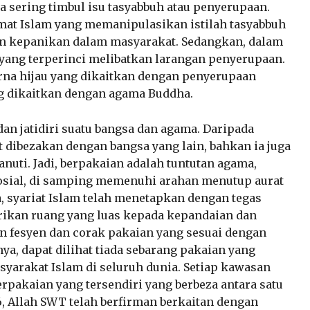
ga sering timbul isu tasyabbuh atau penyerupaan.
mat Islam yang memanipulasikan istilah tasyabbuh
n kepanikan dalam masyarakat. Sedangkan, dalam
 yang terperinci melibatkan larangan penyerupaan.
na hijau yang dikaitkan dengan penyerupaan
g dikaitkan dengan agama Buddha.
an jatidiri suatu bangsa dan agama. Daripada
 dibezakan dengan bangsa yang lain, bahkan ia juga
uti. Jadi, berpakaian adalah tuntutan agama,
sial, di samping memenuhi arahan menutup aurat
, syariat Islam telah menetapkan dengan tegas
ikan ruang yang luas kepada kepandaian dan
an fesyen dan corak pakaian yang sesuai dengan
ya, dapat dilihat tiada sebarang pakaian yang
yarakat Islam di seluruh dunia. Setiap kawasan
pakaian yang tersendiri yang berbeza antara satu
26, Allah SWT telah berfirman berkaitan dengan