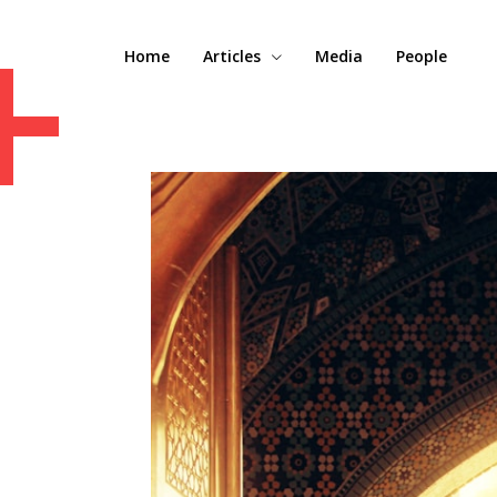
+
Home
Articles
Media
People