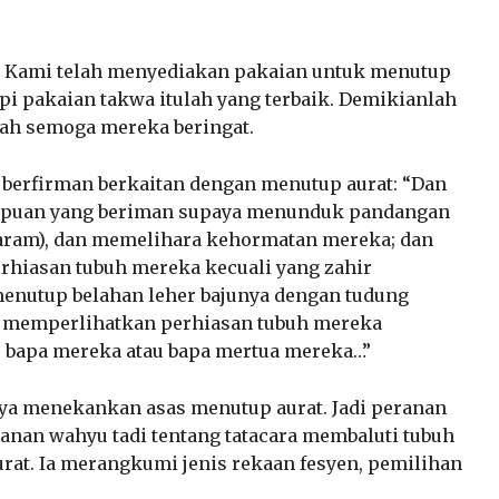
 Kami telah menyediakan pakaian untuk menutup
pi pakaian takwa itulah yang terbaik. Demikianlah
lah semoga mereka beringat.
T berfirman berkaitan dengan menutup aurat: “Dan
puan yang beriman supaya menunduk pandangan
ram), dan memelihara kehormatan mereka; dan
hiasan tubuh mereka kecuali yang zahir
enutup belahan leher bajunya dengan tudung
a memperlihatkan perhiasan tubuh mereka
 bapa mereka atau bapa mertua mereka…”
anya menekankan asas menutup aurat. Jadi peranan
anan wahyu tadi tentang tatacara membaluti tubuh
at. Ia merangkumi jenis rekaan fesyen, pemilihan