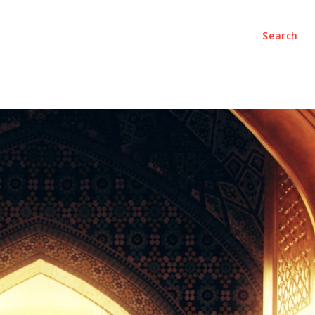
Search