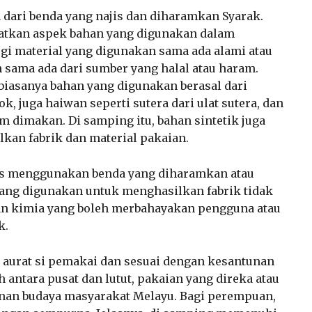
dari benda yang najis dan diharamkan Syarak.
atkan aspek bahan yang digunakan dalam
gi material yang digunakan sama ada alami atau
 sama ada dari sumber yang halal atau haram.
biasanya bahan yang digunakan berasal dari
, juga haiwan seperti sutera dari ulat sutera, dan
am dimakan. Di samping itu, bahan sintetik juga
kan fabrik dan material pakaian.
ses menggunakan benda yang diharamkan atau
yang digunakan untuk menghasilkan fabrik tidak
han kimia yang boleh merbahayakan pengguna atau
k.
 aurat si pemakai dan sesuai dengan kesantunan
ah antara pusat dan lutut, pakaian yang direka atau
unan budaya masyarakat Melayu. Bagi perempuan,