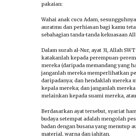
pakaian:
Wahai anak cucu Adam, sesungguhnya
auratmu dan perhiasan bagi kamu teta
sebahagian tanda-tanda kekuasaan Al
Dalam surah al-Nur, ayat 31, Allah SW
katakanlah kepada perempuan-perem
mereka (daripada memandang yang ha
janganlah mereka memperlihatkan per
daripadanya; dan hendaklah mereka m
kepala mereka; dan janganlah merek
melainkan kepada suami mereka, atau
Berdasarkan ayat tersebut, syariat h
budaya setempat adalah mengolah pes
badan dengan busana yang menutup aur
material, warna dan jahitan.