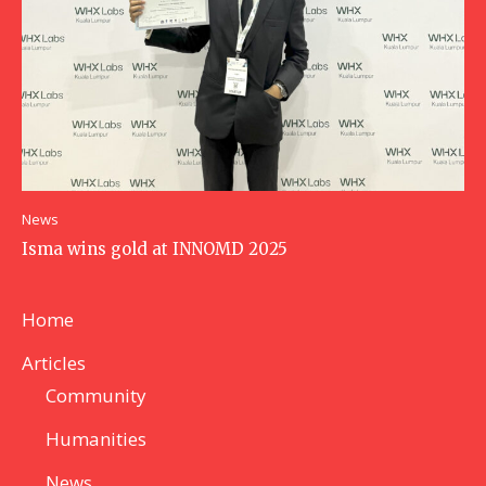
News
Isma wins gold at INNOMD 2025
Home
Articles
Community
Humanities
News