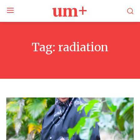
um+
Tag:
radiation