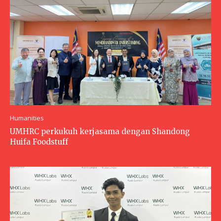
Humanities
UMHRC perkukuh kerjasama dengan Shandong
Huifa Foodstuff