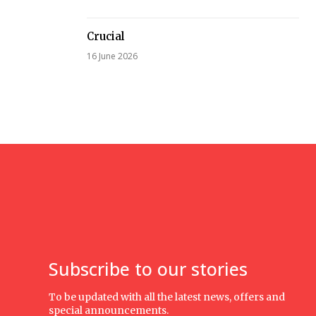
Crucial
16 June 2026
Subscribe to our stories
To be updated with all the latest news, offers and
special announcements.