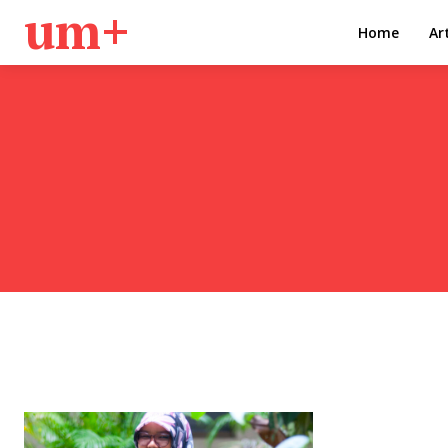
um+
Home
Ar