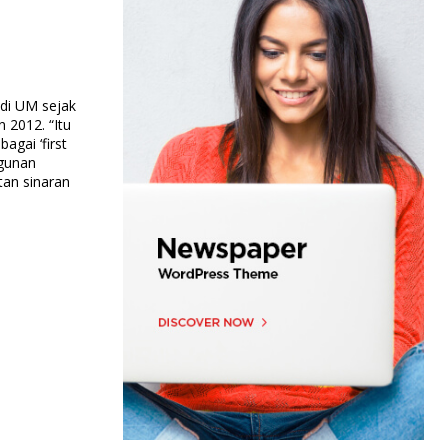
 di UM sejak
 2012. “Itu
gai ‘first
ngunan
an sinaran