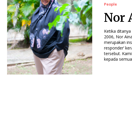
People
Nor 
Ketika ditany
2006, Nor Aina
merupakan ins
responder’ ker
tersebut. Kam
kepada semua p