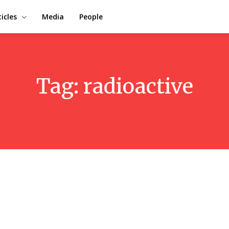
ticles
Media
People
Tag:
radioactive