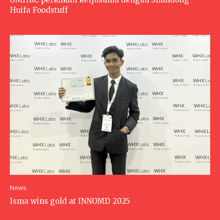
Huifa Foodstuff
News
Isma wins gold at INNOMD 2025