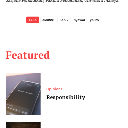
Sarjana Pendidikan, Fakulti Pendidikan, Universiti Malaya.
TAGS
aidilfitri
Gen Z
syawal
youth
Featured
Opinions
Responsibility