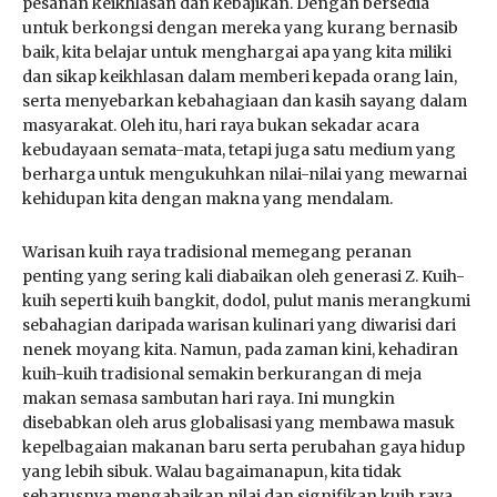
pesanan keikhlasan dan kebajikan. Dengan bersedia
untuk berkongsi dengan mereka yang kurang bernasib
baik, kita belajar untuk menghargai apa yang kita miliki
dan sikap keikhlasan dalam memberi kepada orang lain,
serta menyebarkan kebahagiaan dan kasih sayang dalam
masyarakat. Oleh itu, hari raya bukan sekadar acara
kebudayaan semata-mata, tetapi juga satu medium yang
berharga untuk mengukuhkan nilai-nilai yang mewarnai
kehidupan kita dengan makna yang mendalam.
Warisan kuih raya tradisional memegang peranan
penting yang sering kali diabaikan oleh generasi Z. Kuih-
kuih seperti kuih bangkit, dodol, pulut manis merangkumi
sebahagian daripada warisan kulinari yang diwarisi dari
nenek moyang kita. Namun, pada zaman kini, kehadiran
kuih-kuih tradisional semakin berkurangan di meja
makan semasa sambutan hari raya. Ini mungkin
disebabkan oleh arus globalisasi yang membawa masuk
kepelbagaian makanan baru serta perubahan gaya hidup
yang lebih sibuk. Walau bagaimanapun, kita tidak
seharusnya mengabaikan nilai dan signifikan kuih raya