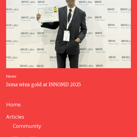
News
Isma wins gold at INNOMD 2025
Home
Articles
Community