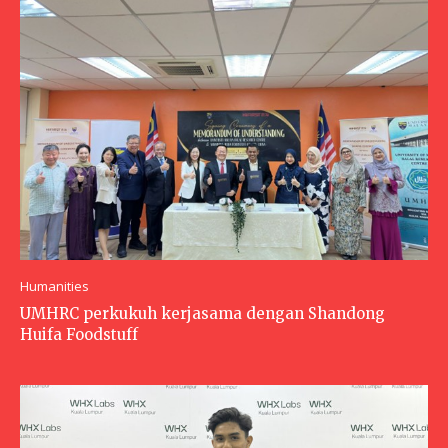
Humanities
UMHRC perkukuh kerjasama dengan Shandong
Huifa Foodstuff