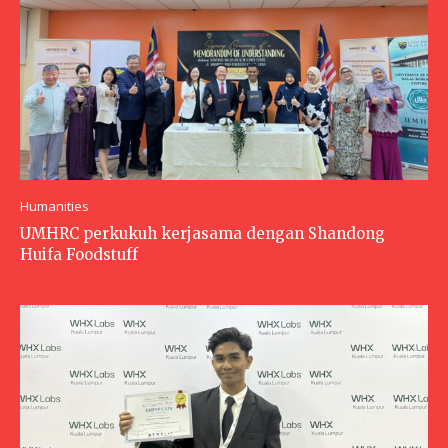
Humanities
UMHRC perkukuh kerjasama dengan Shandong
Huifa Foodstuff