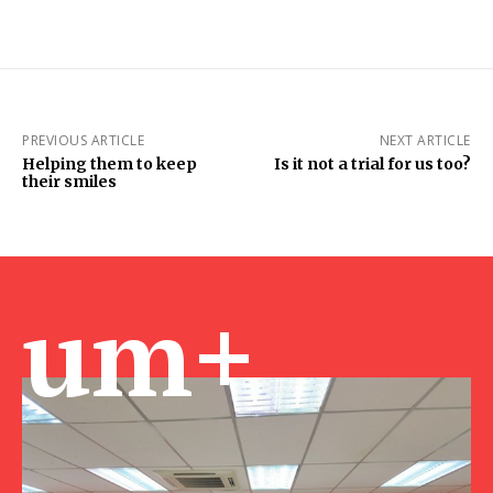
PREVIOUS ARTICLE
NEXT ARTICLE
Helping them to keep
Is it not a trial for us too?
their smiles
um+