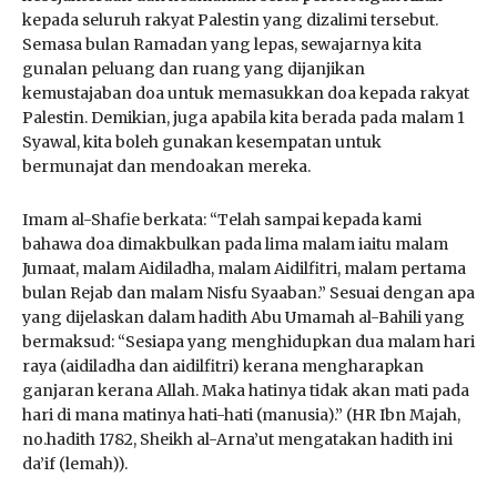
kepada seluruh rakyat Palestin yang dizalimi tersebut.
Semasa bulan Ramadan yang lepas, sewajarnya kita
gunalan peluang dan ruang yang dijanjikan
kemustajaban doa untuk memasukkan doa kepada rakyat
Palestin. Demikian, juga apabila kita berada pada malam 1
Syawal, kita boleh gunakan kesempatan untuk
bermunajat dan mendoakan mereka.
Imam al-Shafie berkata: “Telah sampai kepada kami
bahawa doa dimakbulkan pada lima malam iaitu malam
Jumaat, malam Aidiladha, malam Aidilfitri, malam pertama
bulan Rejab dan malam Nisfu Syaaban.” Sesuai dengan apa
yang dijelaskan dalam hadith Abu Umamah al-Bahili yang
bermaksud: “Sesiapa yang menghidupkan dua malam hari
raya (aidiladha dan aidilfitri) kerana mengharapkan
ganjaran kerana Allah. Maka hatinya tidak akan mati pada
hari di mana matinya hati-hati (manusia).” (HR Ibn Majah,
no.hadith 1782, Sheikh al-Arna’ut mengatakan hadith ini
da’if (lemah)).