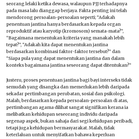
seorang lelaki ketika dewasa, walaupun PJJ terhadapnya
pada masa lalu dianggap berjaya. Fakta penting ini telah
mendorong persoalan-persoalan seperti; “Adakah
penentuan jantina hanya berdasarkan kepada organ
reproduktif atau karyotip (kromosom) semata-mata?”,
“Bagaimana menentukan kriteria yang manakah lebih
tepat?”, “Adakah kita dapat menentukan jantina
berdasarkan kombinasi faktor-faktor tersebut?” dan
“Siapa pula yang dapat menentukan jantina dan dalam
konteks bagaimana jantina seseorang dapat ditentukan?”
Justeru, proses penentuan jantina bagi bayi interseks tidak
semudah yang disangka dan memerlukan lebih daripada
sekadar pertimbangan perubatan, sosial dan psikologi.
Malah, berdasarkan kepada persoalan-persoalan di atas,
pertimbangan agama dilihat sangat signifikan kerana ia
melibatkan kehidupan seseorang individu daripada
segenap aspek, bukan sahaja dari segi kehidupan peribadi,
tetapi juga kehidupan bermasyarakat. Malah, tidak
keterlaluan untuk menyifatkan bahawa keperluan