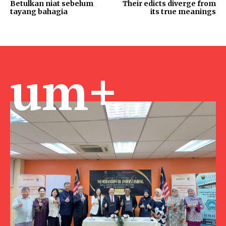
Betulkan niat sebelum
Their edicts diverge from
tayang bahagia
its true meanings
um+