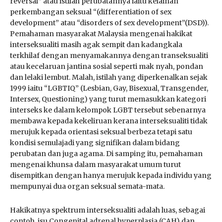
reversal” atau istilah perubatannya iaitu kelainan
perkembangan seksual “(differentiation of sex
development” atau “disorders of sex development”(DSD)).
Pemahaman masyarakat Malaysia mengenai hakikat
interseksualiti masih agak sempit dan kadangkala
terkhilaf dengan menyamakannya dengan transeksualiti
atau kecelaruan jantina sosial seperti mak nyah, pondan
dan lelaki lembut. Malah, istilah yang diperkenalkan sejak
1999 iaitu “LGBTIQ” (Lesbian, Gay, Bisexual, Transgender,
Intersex, Questioning) yang turut memasukkan kategori
interseks ke dalam kelompok LGBT tersebut sebenarnya
membawa kepada kekeliruan kerana interseksualiti tidak
merujuk kepada orientasi seksual berbeza tetapi satu
kondisi semulajadi yang signifikan dalam bidang
perubatan dan juga agama. Di samping itu, pemahaman
mengenai khunsa dalam masyarakat umum turut
disempitkan dengan hanya merujuk kepada individu yang
mempunyai dua organ seksual semata-mata.
Hakikatnya spektrum interseksualiti adalah luas, sebagai
contoh, isu Congenital adrenal hyperplasia (CAH) dan