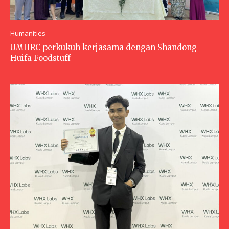
Humanities
UMHRC perkukuh kerjasama dengan Shandong
Huifa Foodstuff