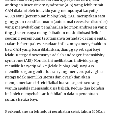
androgen insensitivity syndrome (AIS) yang lebih rumit.
CAH dialami oleh individu yang mempunyai karyotip
46,XX iaitu (perempuan biologikal). CAH merupakan satu
gangguan resesif autosom (autosomal recessive disorder)
yang menyebabkan penghasilan hormon androgen yang
tinggi seterusnya mengakibatkan maskulinisasi fizikal
seorang perempuan terutamanya terhadap organ genital.
Dalam beberapa kes, Keadaan ini lazimnya menyebabkan
bayi CAH yang baru dilahirkan, dianggap sebagai bayi
lelaki. Kategori seterusnya adalah androgen insensitivity
syndrome (AIS). Kondisi ini melibatkan individu yang
memiliki karyotip 46,XY (lelaki biologikal). Bayi AIS
memiliki organ genital luaran yang menyerupai vagina
(tetapi tidak memiliki uterus dan ovari) dan akan
mempamerkan ciri-ciri fizikal luaran seperti seorang
wanita apabila memasuki usia baligh. Kedua-dua kondisi
ini boleh menyebabkan kekhilafan dalam penentuan
jantina ketika bayi.
Perkembangan teknologi perubatan sejak tahun 1960an