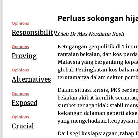
Perluas sokongan hija
Opinions
Responsibility
Oleh Dr Mas Nordiana Rusli
Ketegangan geopolitik di Timur
Opinions
rantaian bekalan, dan kos perd
Proving
Malaysia yang bergantung kepad
global. Peningkatan kos bahan 
Opinions
terutamanya dalam sektor pembu
Alternatives
Dalam situasi krisis, PKS berd
Opinions
bekalan akibat konflik seranta
Exposed
sumber tenaga tidak stabil me
kekangan dalaman seperti akses
Opinions
yang mengehadkan keupayaan mer
Crucial
Dari segi kesiapsiagaan, tahap