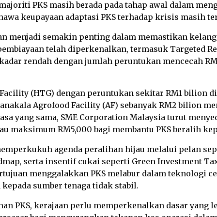
, majoriti PKS masih berada pada tahap awal dalam meng
awa keupayaan adaptasi PKS terhadap krisis masih terha
aan menjadi semakin penting dalam memastikan kelangs
embiayaan telah diperkenalkan, termasuk Targeted Reli
kadar rendah dengan jumlah peruntukan mencecah RM
n Facility (HTG) dengan peruntukan sekitar RM1 bilion
 manakala Agrofood Facility (AF) sebanyak RM2 bilion
masa yang sama, SME Corporation Malaysia turut meny
u maksimum RM5,000 bagi membantu PKS beralih kepada 
 memperkukuh agenda peralihan hijau melalui pelan se
dmap, serta insentif cukai seperti Green Investment 
i bertujuan menggalakkan PKS melabur dalam teknologi c
epada sumber tenaga tidak stabil.
an PKS, kerajaan perlu memperkenalkan dasar yang leb