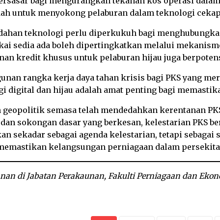
bersasar bagi mengurangkan tekanan kos operasi dal
ah untuk menyokong pelaburan dalam teknologi cekap 
ndahan teknologi perlu diperkukuh bagi menghubungkan
ukai sedia ada boleh dipertingkatkan melalui mekanism
nan kredit khusus untuk pelaburan hijau juga berpote
nan rangka kerja daya tahan krisis bagi PKS yang me
ogi digital dan hijau adalah amat penting bagi memast
 geopolitik semasa telah mendedahkan kerentanan PKS 
n sokongan dasar yang berkesan, kelestarian PKS beris
ukan sekadar sebagai agenda kelestarian, tetapi sebaga
 memastikan kelangsungan perniagaan dalam persekitar
an di Jabatan Perakaunan, Fakulti Perniagaan dan Ekono