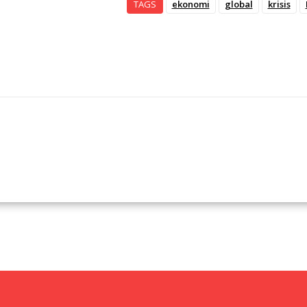
TAGS
ekonomi
global
krisis