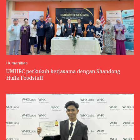
Humanities
UMHRC perkukuh kerjasama dengan Shandong
Huifa Foodstuff