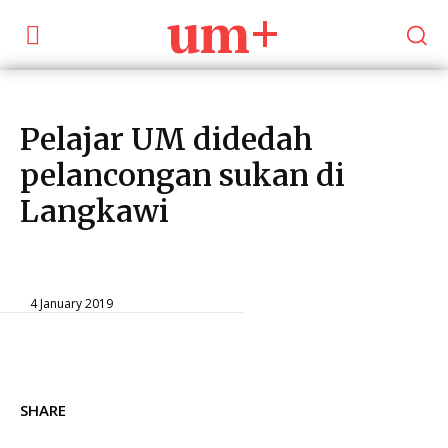
um+
Pelajar UM didedah
pelancongan sukan di
Langkawi
Community
News
4 January 2019
SHARE