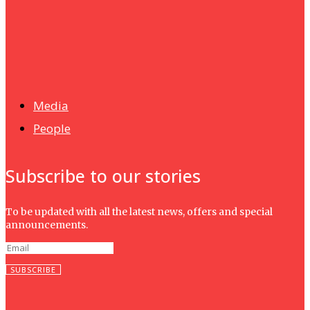
News
Isma wins gold at INNOMD 2025
Media
People
Subscribe to our stories
To be updated with all the latest news, offers and special
announcements.
SUBSCRIBE