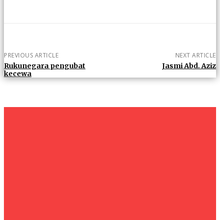
PREVIOUS ARTICLE
NEXT ARTICLE
Rukunegara pengubat
Jasmi Abd. Aziz
kecewa
um+
Humanities
UMHRC perkukuh kerjasama dengan Shandong Huifa
Foodstuff