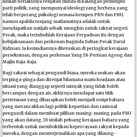
sinilah berlakunya renjatan minda di kalangan pemimpin
parti politik, yang mempunyai ideologi yang berbeza, yang
telah berperang psikologi semasa kempen PRN dan PRU,
namun apabila tunjang matlamatnya adalah untuk
mendapatkan natijah sebaik mungkin untuk rakyat negeri
Perak, maka tertubuhlah Kerajaan Perpaduan itu dengan
kebijaksanaan dan perkenan Baginda Sultan Perak Darul
Ridzuan. Ia kemudiannya diteruskan di peringkat kerajaan
persekutuan, dengan perkenan Yang Di-Pertuan Agong dan
Majlis Raja-Raja.
Bagi rakyat sebagai pengundi biasa, mereka seakan-akan
terpinga-pinga dan direnjat bilamana suatu keadaan atau
situasi yang dianggap seperti minyak yang tidak boleh
bercampur dengan air, akhirnya mendapat satu titik
pertemuan yang diharapkan boleh menjadi resipi baharu
yang merancakkan lagi politik kepartian dan rasional
pengundi dalam membuat pilihan masing-masing pada PRU
yang akan datang. Di sinilah peluang kerajaan baharu yang
terbentuk untuk membuktikan kepercayaan rakyat kepada
mereka, dengan menterjemahkan apa yang dilaung-