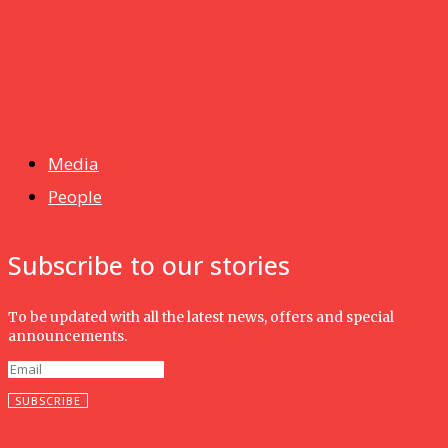
Foodstuff
News
Isma wins gold at INNOMD 2025
Media
People
Subscribe to our stories
To be updated with all the latest news, offers and special
announcements.
SUBSCRIBE