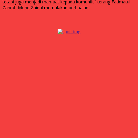
tetapi juga menjadi manfaat kepada komuniti,” terang Fatimatul
Zahrah Mohd Zainal memulakan perbualan.
Popular
Proving
29 June 2026
Responsibility
29 June 2026