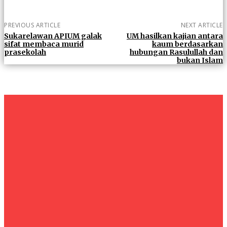
PREVIOUS ARTICLE
NEXT ARTICLE
Sukarelawan APIUM galak
UM hasilkan kajian antara
sifat membaca murid
kaum berdasarkan
prasekolah
hubungan Rasulullah dan
bukan Islam
um+
Humanities
UMHRC perkukuh kerjasama dengan Shandong Huifa
Foodstuff