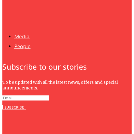
News
Isma wins gold at INNOMD 2025
Media
People
Subscribe to our stories
To be updated with all the latest news, offers and special
announcements.
SUBSCRIBE