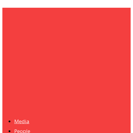
um+
Humanities
UMHRC perkukuh kerjasama dengan Shandong Huifa
Foodstuff
News
Isma wins gold at INNOMD 2025
Media
People