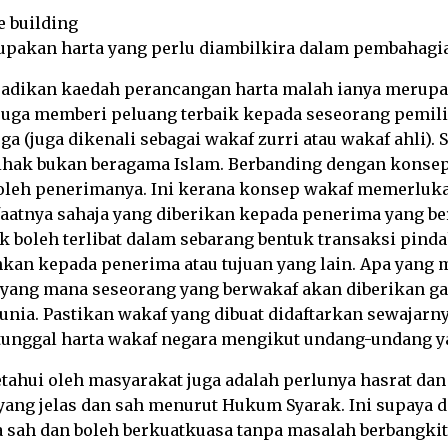
akan harta yang perlu diambilkira dalam pembahagia
dijadikan kaedah perancangan harta malah ianya merup
uga memberi peluang terbaik kepada seseorang pemili
a (juga dikenali sebagai wakaf zurri atau wakaf ahli). 
ihak bukan beragama Islam. Berbanding dengan konsep
oleh penerimanya. Ini kerana konsep wakaf memerlukan
atnya sahaja yang diberikan kepada penerima yang be
k boleh terlibat dalam sebarang bentuk transaksi pindah
kan kepada penerima atau tujuan yang lain. Apa yang m
ah yang mana seseorang yang berwakaf akan diberikan ga
unia. Pastikan wakaf yang dibuat didaftarkan sewajarn
nggal harta wakaf negara mengikut undang-undang ya
tahui oleh masyarakat juga adalah perlunya hasrat dan
 yang jelas dan sah menurut Hukum Syarak. Ini supaya
a sah dan boleh berkuatkuasa tanpa masalah berbangkit