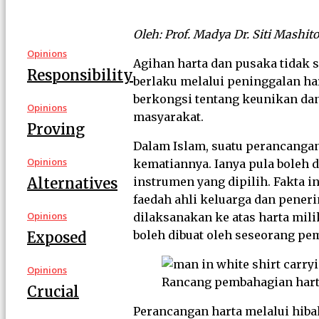
Oleh: Prof. Madya Dr. Siti Mash
Opinions
Agihan harta dan pusaka tidak 
Responsibility
berlaku melalui peninggalan ha
berkongsi tentang keunikan dan
Opinions
masyarakat.
Proving
Dalam Islam, suatu perancangan
Opinions
kematiannya. Ianya pula boleh 
Alternatives
instrumen yang dipilih. Fakta 
faedah ahli keluarga dan pene
Opinions
dilaksanakan ke atas harta mi
boleh dibuat oleh seseorang pem
Exposed
Opinions
Rancang pembahagian hart
Crucial
Perancangan harta melalui hiba