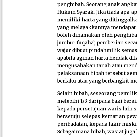
penghibah. Seorang anak angkat
Hukum Syarak. Jika tiada apa-a
memiliki harta yang ditinggalk
yang melayakkannya mendapat ba
boleh dinamakan oleh penghibah
jumhur fuqaha’, pemberian secar
wajar dibuat pindahmilik sema
apabila agihan harta hendak di
mengusahakan tanah atau mendi
pelaksanaan hibah tersebut semp
berlaku atau yang berbangkit m
Selain hibah, seseorang pemili
melebihi 1/3 daripada baki ber
kepada persetujuan waris lain s
bersetuju selepas kematian pew
peribadatan, kepada fakir misk
Sebagaimana hibah, wasiat juga