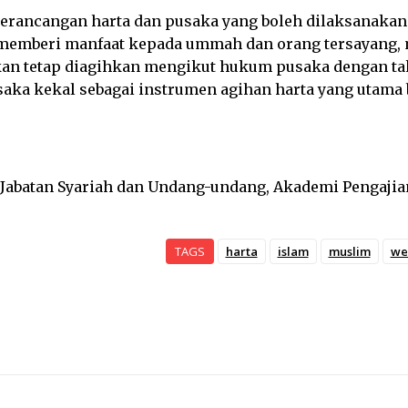
rancangan harta dan pusaka yang boleh dilaksanakan o
 memberi manfaat kepada ummah dan orang tersayang, m
an tetap diagihkan mengikut hukum pusaka dengan taka
saka kekal sebagai instrumen agihan harta yang utama
 Jabatan Syariah dan Undang-undang, Akademi Pengajian
TAGS
harta
islam
muslim
we