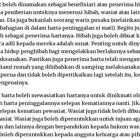
 boleh dinamakan sebagai benefisiari atau penerima h
pa pemberian untuknya menerusi hibah, wasiat atau lai
an. Dia juga bukanlah seorang waris pusaka (melainka
hagian di dalam harta peninggalan si mati). Begitu j
 sebagai penerima hartanya. Hibah juga boleh dibuat k
a adil kepada mereka adalah sunat. Penting untuk diny
sa hidup penghibah bagi mengelakkan berlakunya seba
laksanakan. Pastikan juga penerima harta telah mengam
ami rumah yang dihibahkan di samping melaksanakan 
urna dan tidak boleh dipertikaikan lagi setelah itu, ke
engenainya.
k harta boleh mewasiatkan hartanya untuk dinikmati ol
sih harta peninggalannya selepas kematiannya nanti. J
elepas kematian pewasiat. Wasiat juga tidak boleh dibu
asiat. Wasiat juga boleh diperuntukkan untuk tujuan 
in dan lainnya dengan berpandukan kepada hukum wasia
 boleh diperuntukkan kepada anggota keluarga atau pi