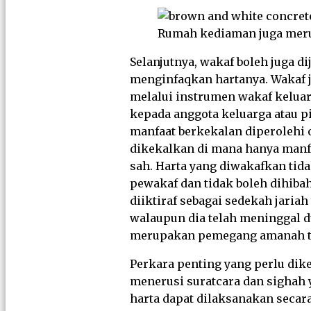
Rumah kediaman juga merup
Selanjutnya, wakaf boleh juga 
menginfaqkan hartanya. Wakaf j
melalui instrumen wakaf keluarg
kepada anggota keluarga atau p
manfaat berkekalan diperolehi 
dikekalkan di mana hanya manfa
sah. Harta yang diwakafkan tida
pewakaf dan tidak boleh dihibah
diiktiraf sebagai sedekah jari
walaupun dia telah meninggal d
merupakan pemegang amanah tu
Perkara penting yang perlu dike
menerusi suratcara dan sighah
harta dapat dilaksanakan secar