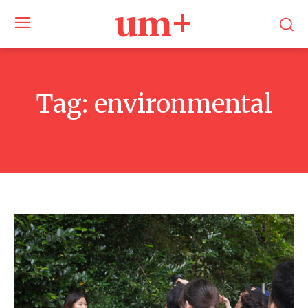
um+
Tag:
environmental