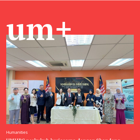
um+
Humanities