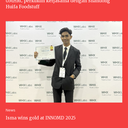
UMHRC perkukuh kerjasama dengan Shandong
Huifa Foodstuff
News
Isma wins gold at INNOMD 2025